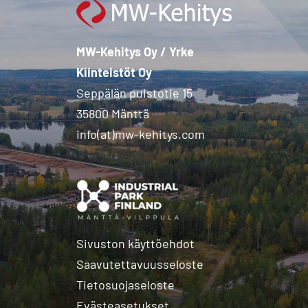
MW-Kehitys Oy / Yrke
Kiinteistöt Oy
Seppälän puistotie 15
35800 Mänttä
info(at)mw-kehitys.com
Sivuston käyttöehdot
Saavutettavuusseloste
Tietosuojaseloste
Evästeasetukset