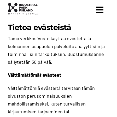
Skip
to
Toggl
content
Navig
Tietoa evästeistä
Etusivu
Tämä verkkosivusto käyttää evästeitä ja
kolmannen osapuolen palveluita analyyttisiin ja
Teollisuustontit alueittain
toiminnallisiin tarkoituksiin. Suostumuksenne
säilytetään 30 päivää.
Innovaatioekosysteemi
Välttämättömät evästeet
Sijainti & logistiikka
Välttämättömiä evästeitä tarvitaan tämän
Ota yhteyttä
sivuston perusominaisuuksien
mahdollistamiseksi, kuten turvallisen
kirjautumisen tarjoaminen tai