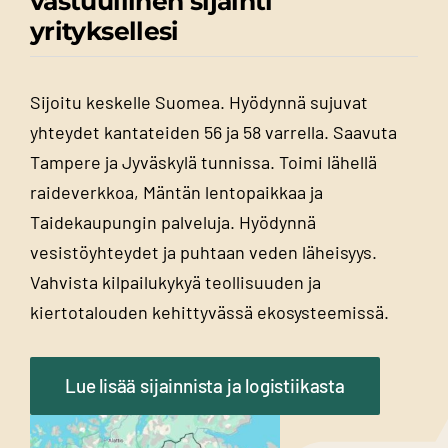
vastuullinen sijainti
yrityksellesi
Sijoitu keskelle Suomea. Hyödynnä sujuvat
yhteydet kantateiden 56 ja 58 varrella. Saavuta
Tampere ja Jyväskylä tunnissa. Toimi lähellä
raideverkkoa, Mäntän lentopaikkaa ja
Taidekaupungin palveluja. Hyödynnä
vesistöyhteydet ja puhtaan veden läheisyys.
Vahvista kilpailukykyä teollisuuden ja
kiertotalouden kehittyvässä ekosysteemissä.
Lue lisää sijainnista ja logistiikasta