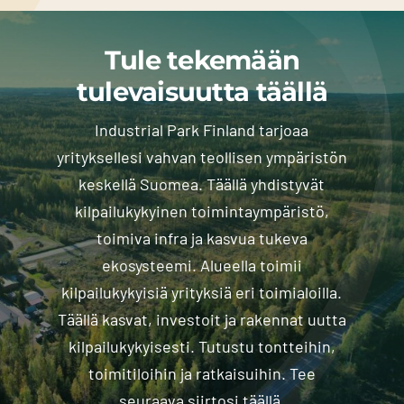
Tule tekemään
tulevaisuutta täällä
Industrial Park Finland tarjoaa
yrityksellesi vahvan teollisen ympäristön
keskellä Suomea. Täällä yhdistyvät
kilpailukykyinen toimintaympäristö,
toimiva infra ja kasvua tukeva
ekosysteemi. Alueella toimii
kilpailukykyisiä yrityksiä eri toimialoilla.
Täällä kasvat, investoit ja rakennat uutta
kilpailukykyisesti. Tutustu tontteihin,
toimitiloihin ja ratkaisuihin. Tee
seuraava siirtosi täällä.