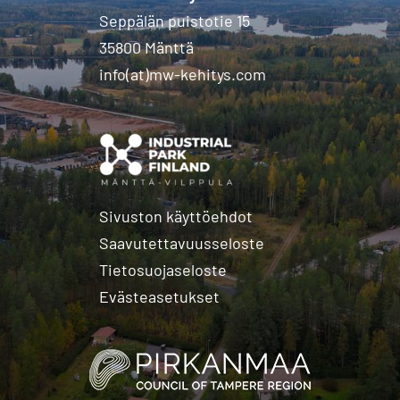
Seppälän puistotie 15
35800 Mänttä
info(at)mw-kehitys.com
Sivuston käyttöehdot
Saavutettavuusseloste
Tietosuojaseloste
Evästeasetukset