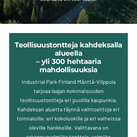
Teollisuustontteja kahdeksalla
alueella
– yli 300 hehtaaria
mahdollisuuksia
Industrial Park Finland Mänttä-Vilppula
tarjoaa laajan kokonaisuuden
teollisuustontteja eri puolilla kaupunkia.
Kahdeksan aluetta täynnä vaihtoehtoja eri
toimialoille, eri kokoluokille ja eri vaiheissa
oleville hankkeille. Valittavana on
rakennusvalmiita tontteja, valmiita