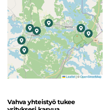
Leaflet
|
©
OpenStreetMap
Vahva yhteistyö tukee
yrityksesi kasvua