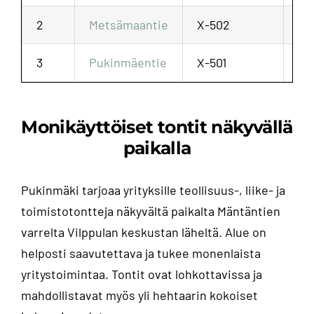
2
Metsämaantie
X-502
11
3
Pukinmäentie
X-501
5 
Monikäyttöiset tontit näkyvällä
paikalla
Pukinmäki tarjoaa yrityksille teollisuus-, liike- ja
toimistotontteja näkyvältä paikalta Mäntäntien
varrelta Vilppulan keskustan läheltä. Alue on
helposti saavutettava ja tukee monenlaista
yritystoimintaa. Tontit ovat lohkottavissa ja
mahdollistavat myös yli hehtaarin kokoiset