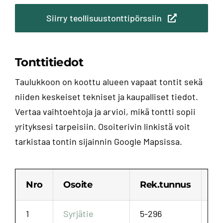
Siirry teollisuustonttipörssiin
Tonttitiedot
Taulukkoon on koottu alueen vapaat tontit sekä
niiden keskeiset tekniset ja kaupalliset tiedot.
Vertaa vaihtoehtoja ja arvioi, mikä tontti sopii
yrityksesi tarpeisiin. Osoiterivin linkistä voit
tarkistaa tontin sijainnin Google Mapsissa.
Nro
Osoite
Rek.tunnus
To
1
Syrjätie
5-296
12