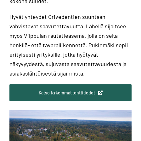
kokonaisuudet.
Hyvät yhteydet Orivedentien suuntaan
vahvistavat saavutettavuutta. Lähellä sijaitsee
myös Vilppulan rautatieasema, jolla on sekä
henkilö- että tavaraliikennettä. Pukinmäki sopii
erityisesti yrityksille, jotka hyötyvät
näkyvyydestä, sujuvasta saavutettavuudesta ja
asiakaslähtöisestä sijainnista.
Katso tarkemmat tonttitiedot