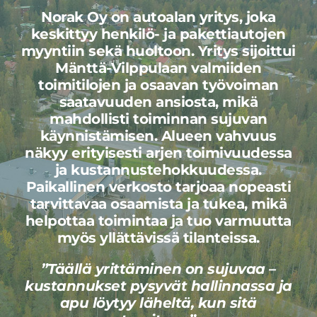
Norak Oy on autoalan yritys, joka
keskittyy henkilö- ja pakettiautojen
myyntiin sekä huoltoon. Yritys sijoittui
Mänttä-Vilppulaan valmiiden
toimitilojen ja osaavan työvoiman
saatavuuden ansiosta, mikä
mahdollisti toiminnan sujuvan
käynnistämisen. Alueen vahvuus
näkyy erityisesti arjen toimivuudessa
ja kustannustehokkuudessa.
Paikallinen verkosto tarjoaa nopeasti
tarvittavaa osaamista ja tukea, mikä
helpottaa toimintaa ja tuo varmuutta
myös yllättävissä tilanteissa.
”Täällä yrittäminen on sujuvaa –
kustannukset pysyvät hallinnassa ja
apu löytyy läheltä, kun sitä