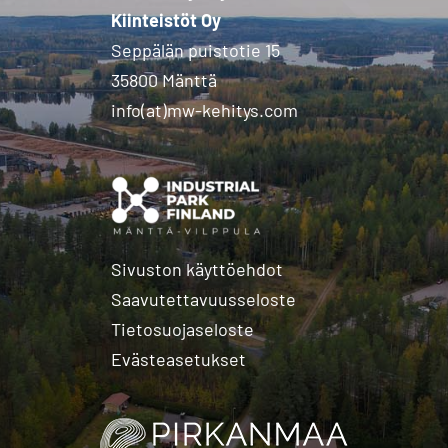
Kiinteistöt Oy
Seppälän puistotie 15
35800 Mänttä
info(at)mw-kehitys.com
Sivuston käyttöehdot
Saavutettavuusseloste
Tietosuojaseloste
Evästeasetukset