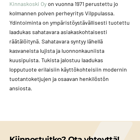
Kinnaskoski Oy
on vuonna 1971 perustettu jo
kolmannen polven perheyritys Vilppulassa.
Ydintoiminta on ympäristöystävällisesti tuotettu
laadukas sahatavara asiakaskohtaisesti
räätälöitynä. Sahatavara syntyy lähellä
kasvaneista lujista ja luonnonkauniista
kuusipuista. Tukista jalostuu laadukas
lopputuote erilaisiin käyttökohteisiin modernin
tuotantoketjujen ja osaavan henkilöstön
ansiosta.
Kiinnostuitko? Ota yhteyttä!