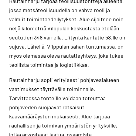
Rautainharju tarjoaa teollisuustontteja alueelta,
jossa metsäteollisuudella on vahva rooli ja
valmiit toimintaedellytykset. Alue sijaitsee noin
neljä kilometriä Vilppulan keskustasta etelään
seututien 348 varrella. Liityntä kantatie 58:lle on
sujuva. Lähellä, Vilppulan sahan tuntumassa, on
myös olemassa oleva rautatieyhteys, joka tukee
teollista toimintaa ja logistiikkaa.
Rautainharju sopii erityisesti pohjavesialueen
vaatimukset täyttävälle toiminnalle.
Tarvittaessa tonteille voidaan toteuttaa
pohjaveden suojaavat ratkaisut
kaavamääräysten mukaisesti. Alue tarjoaa
rauhallisen ja toimivan ympäristön yrityksille,
jotka arvostavat laatua, osaamista,