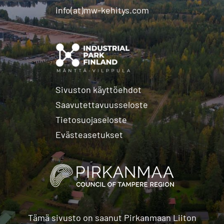
info(at)mw-kehitys.com
Sivuston käyttöehdot
Saavutettavuusseloste
Tietosuojaseloste
Evästeasetukset
Tämä sivusto on saanut Pirkanmaan Liiton