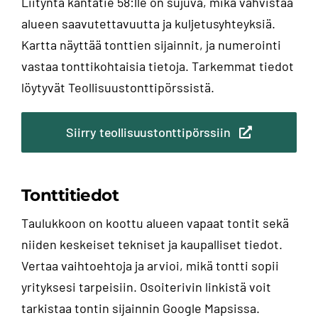
Liityntä kantatie 58:lle on sujuva, mikä vahvistaa
alueen saavutettavuutta ja kuljetusyhteyksiä.
Kartta näyttää tonttien sijainnit, ja numerointi
vastaa tonttikohtaisia tietoja. Tarkemmat tiedot
löytyvät Teollisuustonttipörssistä.
Siirry teollisuustonttipörssiin
Tonttitiedot
Taulukkoon on koottu alueen vapaat tontit sekä
niiden keskeiset tekniset ja kaupalliset tiedot.
Vertaa vaihtoehtoja ja arvioi, mikä tontti sopii
yrityksesi tarpeisiin. Osoiterivin linkistä voit
tarkistaa tontin sijainnin Google Mapsissa.