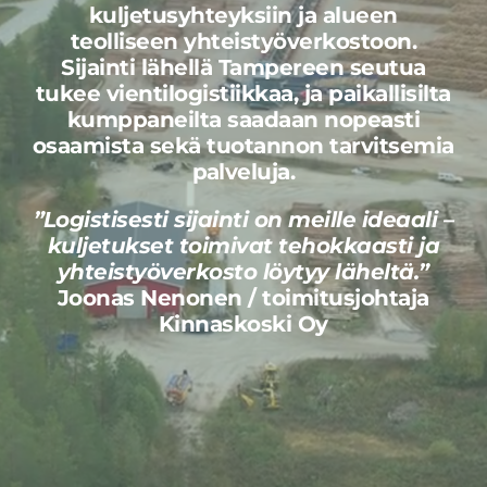
kuljetusyhteyksiin ja alueen
teolliseen yhteistyöverkostoon.
Sijainti lähellä Tampereen seutua
tukee vientilogistiikkaa, ja paikallisilta
kumppaneilta saadaan nopeasti
osaamista sekä tuotannon tarvitsemia
palveluja.
”Logistisesti sijainti on meille ideaali –
kuljetukset toimivat tehokkaasti ja
yhteistyöverkosto löytyy läheltä.”
Joonas Nenonen / toimitusjohtaja
Kinnaskoski Oy