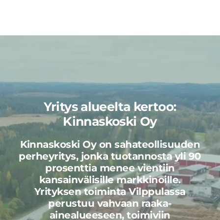
Yritys alueelta kertoo:
Kinnaskoski Oy
Kinnaskoski Oy on sahateollisuuden
perheyritys, jonka tuotannosta yli 90
prosenttia menee vientiin
kansainvälisille markkinoille.
Yrityksen toiminta Vilppulassa
perustuu vahvaan raaka-
ainealueeseen, toimiviin