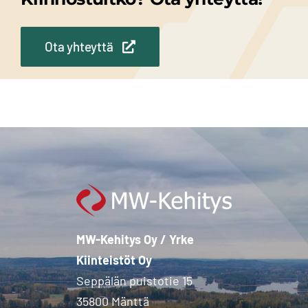
Ota yhteyttä
MW-Kehitys Oy / Yrke
Kiinteistöt Oy
Seppälän puistotie 15
35800 Mänttä